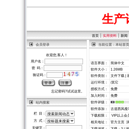
生产
┊
┊
首页
实用资料
新闻
会员登录
当前位置：
本站首
欢迎您,客人！
用户名：
语言界面：
简体中文
密 码：
软件大小：
1.26MB
验证码：
软件类别：
文件下载 |
运行环境：
/其它
授权方式：
免费
忘记密码?试试这里。
加入时间：
免费
软件评级：
站内搜索
软件添加：
古道西风瘦
栏 目：
下载权限：
VIP以上会
方 式：
相关地址：
官方主页
关键字：
下载浏览：
下载：3 | 