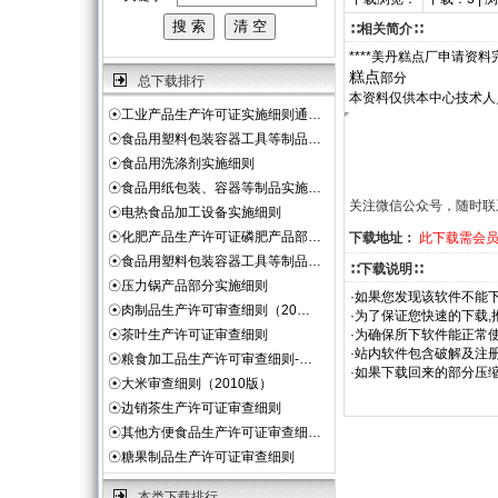
∷相关简介∷
****美丹糕点厂申请资料
糕点
部分
总下载排行
本资料仅供本中心技术人
☉
工业产品生产许可证实施细则通…
☉
食品用塑料包装容器工具等制品…
☉
食品用洗涤剂实施细则
☉
食品用纸包装、容器等制品实施…
关注微信公众号，随时联
☉
电热食品加工设备实施细则
☉
化肥产品生产许可证磷肥产品部…
下载地址：
此下载需会
☉
食品用塑料包装容器工具等制品…
∷下载说明∷
☉
压力锅产品部分实施细则
·如果您发现该软件不能下
☉
肉制品生产许可审查细则（20…
·为了保证您快速的下载,
☉
茶叶生产许可证审查细则
·为确保所下软件能正常使
·站内软件包含破解及注
☉
粮食加工品生产许可审查细则-…
·如果下载回来的部分压
☉
大米审查细则（2010版）
☉
边销茶生产许可证审查细则
☉
其他方便食品生产许可证审查细…
☉
糖果制品生产许可证审查细则
本类下载排行