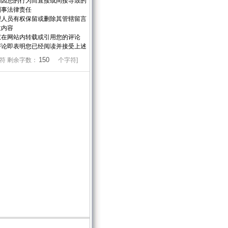
切因您的行为而直接或间接导致的
刑事法律责任
理人员有权保留或删除其管辖留言
意内容
权在网站内转载或引用您的评论
评论即表明您已经阅读并接受上述
符 剩余字数：
个字符]