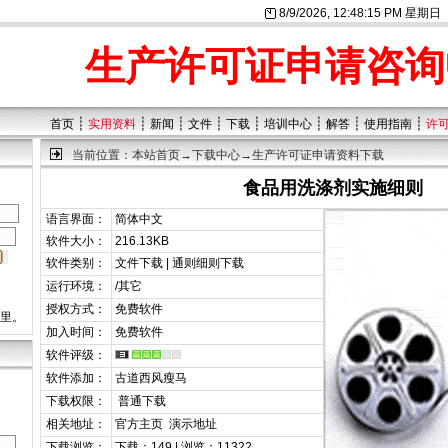
8/9/2026, 12:48:16 PM 星期日
生产许可证申请咨询
┊
┊
┊
┊
┊
┊
┊
┊
首页
实用资料
新闻
文件
下载
培训中心
解答
使用指南
许
当前位置：
本站首页
→
下载中心
→生产许可证申请资料下载
食品用洗涤剂实施细则
语言界面：
简体中文
软件大小：
216.13KB
软件类别：
文件下载 | 通则细则下载
运行环境：
/其它
授权方式：
免费软件
这里。
加入时间：
免费软件
软件评级：
软件添加：
古道西风瘦马
下载权限：
普通下载
相关地址：
官方主页
演示地址
下载浏览：
下载：149 | 浏览：11322