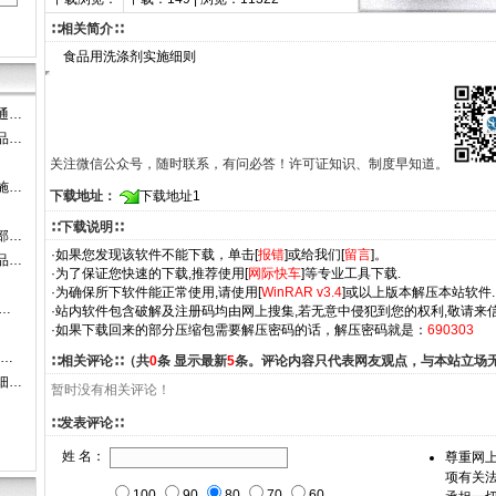
∷相关简介∷
食品用洗涤剂实施细则
通…
品…
关注微信公众号，随时联系，有问必答！许可证知识、制度早知道。
施…
下载地址：
下载地址1
∷下载说明∷
部…
·如果您发现该软件不能下载，单击[
报错
]或给我们[
留言
]。
品…
·为了保证您快速的下载,推荐使用[
网际快车
]等专业工具下载.
·为确保所下软件能正常使用,请使用[
WinRAR v3.4
]或以上版本解压本站软件.
…
·站内软件包含破解及注册码均由网上搜集,若无意中侵犯到您的权利,敬请来信
·如果下载回来的部分压缩包需要解压密码的话，解压密码就是：
690303
-…
∷相关评论∷（共
0
条 显示最新
5
条。评论内容只代表网友观点，与本站立场
细…
暂时没有相关评论！
∷发表评论∷
姓 名：
尊重网
项有关
100
90
80
70
60