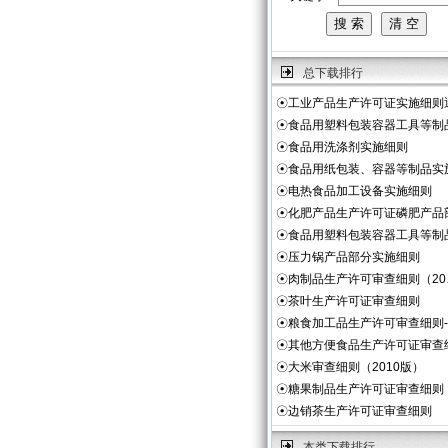
总下载排行
☉
工业产品生产许可证实施细则
☉
食品用塑料包装容器工具等制
☉
食品用洗涤剂实施细则
☉
食品用纸包装、容器等制品实
☉
电热食品加工设备实施细则
☉
化肥产品生产许可证磷肥产品
☉
食品用塑料包装容器工具等制
☉
压力锅产品部分实施细则
☉
肉制品生产许可审查细则（20
☉
茶叶生产许可证审查细则
☉
粮食加工品生产许可审查细则
☉
其他方便食品生产许可证审查
☉
大米审查细则（2010版）
☉
糖果制品生产许可证审查细则
☉
边销茶生产许可证审查细则
本类下载排行