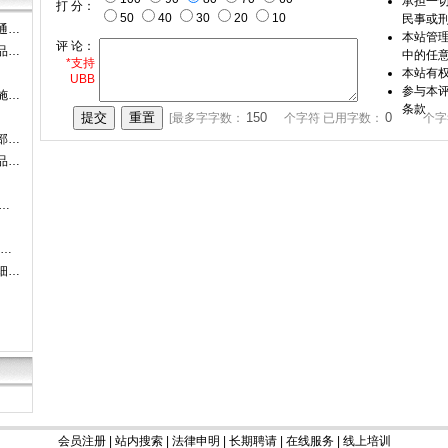
承担一
打 分：
50
40
30
20
10
民事或
通…
本站管
评 论：
品…
中的任
*支持
本站有
UBB
参与本
施…
条款
[最多字字数：
个字符 已用字数：
个字
部…
品…
…
-…
细…
会员注册
|
站内搜索
|
法律申明
|
长期聘请
|
在线服务
|
线上培训