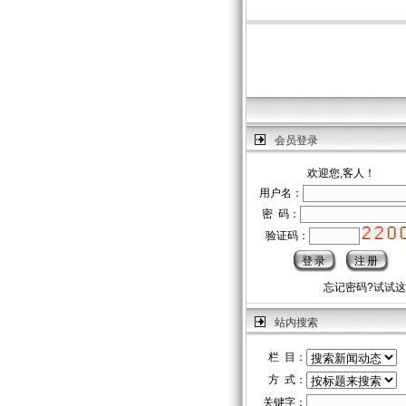
会员登录
欢迎您,客人！
用户名：
密 码：
验证码：
忘记密码?试试
站内搜索
栏 目：
方 式：
关键字：