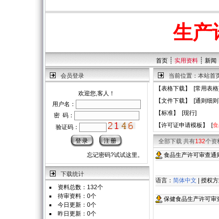
生产
┊
┊
首页
实用资料
新闻
会员登录
当前位置：
本站首
【
表格下载
】 [
常用表格
欢迎您,客人！
【
文件下载
】 [
通则细则
用户名：
【
标准
】 [
现行
]
密 码：
【
许可证申请模板
】 [
食
验证码：
全部下载 共有
132
个资
忘记密码?试试这里。
食品生产许可审查通则
下载统计
语言：
简体中文
| 授权
资料总数：132个
待审资料：0个
保健食品生产许可审
今日更新：0个
昨日更新：0个