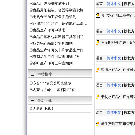
☉
食品用洗涤剂实施细则
语言：
简体中文
| 授权
☉
食品用纸包装、容器等制品实施…
其他水产加工品生产
☉
电热食品加工设备实施细则
☉
化肥产品生产许可证磷肥产品部…
☉
食品生产许可申请书
语言：
简体中文
| 授权
☉
食品用塑料包装容器工具等制品…
鱼糜制品生产许可证
☉
压力锅产品部分实施细则
☉
食品生产许可文书和食品生产许…
☉
肉制品生产许可审查细则（20…
语言：
简体中文
| 授权
☉
茶叶生产许可证审查细则
盐渍水产品生产许可
本站推荐
☉
东台****食品公司完整版
语言：
简体中文
| 授权
☉
内蒙古赤峰****塑料制品有…
干制水产品生产许可
最新下载
暂无最新下载！
语言：
简体中文
| 授权
糖生产许可证审查细