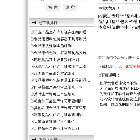
∷相关简介∷
内蒙古赤峰****塑料
食品用塑料包装容器
总下载排行
本资料仅供本中心技
☉
工业产品生产许可证实施细则通…
☉
食品用塑料包装容器工具等制品…
☉
食品用洗涤剂实施细则
☉
食品用纸包装、容器等制品实施…
关注微信公众号，随时联
☉
电热食品加工设备实施细则
☉
化肥产品生产许可证磷肥产品部…
下载地址：
此下载需会
☉
压力锅产品部分实施细则
∷下载说明∷
☉
食品用塑料包装容器工具等制品…
·如果您发现该软件不能下
☉
肉制品生产许可审查细则（20…
·为了保证您快速的下载,
·为确保所下软件能正常使
☉
茶叶生产许可证审查细则
·站内软件包含破解及注
☉
粮食加工品生产许可审查细则-…
·如果下载回来的部分压
☉
其他方便食品生产许可证审查细…
☉
糖果制品生产许可证审查细则
☉
大米审查细则（2010版）
☉
边销茶生产许可证审查细则
本类下载排行