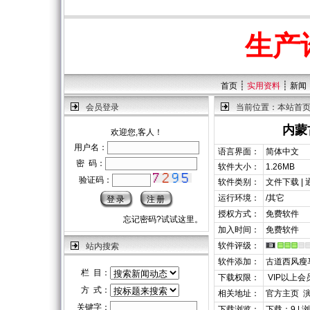
生产
┊
┊
首页
实用资料
新闻
会员登录
当前位置：
本站首
内蒙
欢迎您,客人！
用户名：
语言界面：
简体中文
密 码：
软件大小：
1.26MB
验证码：
软件类别：
文件下载 |
运行环境：
/其它
授权方式：
免费软件
忘记密码?试试这里。
加入时间：
免费软件
软件评级：
站内搜索
软件添加：
古道西风瘦
栏 目：
下载权限：
VIP以上会
方 式：
相关地址：
官方主页
关键字：
下载浏览：
下载：9 | 