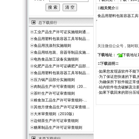
∷相关简介∷
食品用塑料包装容器工具
总下载排行
☉
工业产品生产许可证实施细则通…
☉
食品用塑料包装容器工具等制品…
☉
食品用洗涤剂实施细则
关注微信公众号，随时联
☉
食品用纸包装、容器等制品实施…
下载地址：
下载地址
☉
电热食品加工设备实施细则
∷下载说明∷
☉
化肥产品生产许可证磷肥产品部…
·如果您发现该软件不能下
☉
食品用塑料包装容器工具等制品…
·为了保证您快速的下载,
☉
压力锅产品部分实施细则
·为确保所下软件能正常使
☉
肉制品生产许可审查细则（20…
·站内软件包含破解及注
·如果下载回来的部分压
☉
茶叶生产许可证审查细则
☉
粮食加工品生产许可审查细则-…
☉
其他方便食品生产许可证审查细…
☉
大米审查细则（2010版）
☉
边销茶生产许可证审查细则
☉
糖果制品生产许可证审查细则
本类下载排行