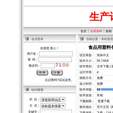
生产
┊
┊
首页
实用资料
新闻
会员登录
当前位置：
本站首
食品用塑料
欢迎您,客人！
用户名：
语言界面：
简体中文
密 码：
软件大小：
95.74KB
验证码：
软件类别：
文件下载 |
运行环境：
#
授权方式：
免费
忘记密码?试试这里。
加入时间：
免费
软件评级：
站内搜索
软件添加：
常斌
栏 目：
下载权限：
普通下载
方 式：
相关地址：
官方主页
关键字：
下载浏览：
下载：134 |