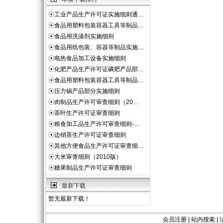
☉
工业产品生产许可证实施细则通…
☉
食品用塑料包装容器工具等制品…
☉
食品用洗涤剂实施细则
☉
食品用纸包装、容器等制品实施…
☉
电热食品加工设备实施细则
☉
化肥产品生产许可证磷肥产品部…
☉
食品用塑料包装容器工具等制品…
☉
压力锅产品部分实施细则
☉
肉制品生产许可审查细则（20…
☉
茶叶生产许可证审查细则
☉
粮食加工品生产许可审查细则-…
☉
边销茶生产许可证审查细则
☉
其他方便食品生产许可证审查细…
☉
大米审查细则（2010版）
☉
糖果制品生产许可证审查细则
最新下载
暂无最新下载！
会员注册
|
站内搜索
|