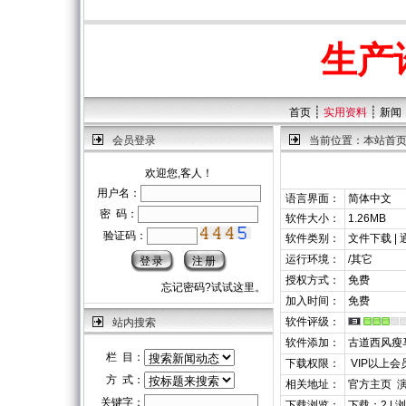
生产
┊
┊
首页
实用资料
新闻
会员登录
当前位置：
本站首
欢迎您,客人！
用户名：
语言界面：
简体中文
密 码：
软件大小：
1.26MB
验证码：
软件类别：
文件下载 |
运行环境：
/其它
授权方式：
免费
忘记密码?试试这里。
加入时间：
免费
软件评级：
站内搜索
软件添加：
古道西风瘦
栏 目：
下载权限：
VIP以上会
方 式：
相关地址：
官方主页
关键字：
下载浏览：
下载：2 | 