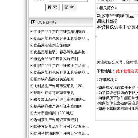
∷相关简介∷
新乡市****调味制品
调味料部分
总下载排行
本资料仅供本中心技
☉
工业产品生产许可证实施细则通…
☉
食品用塑料包装容器工具等制品…
☉
食品用洗涤剂实施细则
☉
食品用纸包装、容器等制品实施…
☉
电热食品加工设备实施细则
关注微信公众号，随时联
☉
化肥产品生产许可证磷肥产品部…
下载地址：
此下载需会
☉
食品用塑料包装容器工具等制品…
☉
压力锅产品部分实施细则
∷下载说明∷
☉
肉制品生产许可审查细则（20…
·如果您发现该软件不能下
☉
茶叶生产许可证审查细则
·为了保证您快速的下载,
·为确保所下软件能正常使
☉
粮食加工品生产许可审查细则-…
·站内软件包含破解及注
☉
糖果制品生产许可证审查细则
·如果下载回来的部分压
☉
大米审查细则（2010版）
☉
边销茶生产许可证审查细则
☉
其他方便食品生产许可证审查细…
☉
食用动物油脂生产许可证审查细…