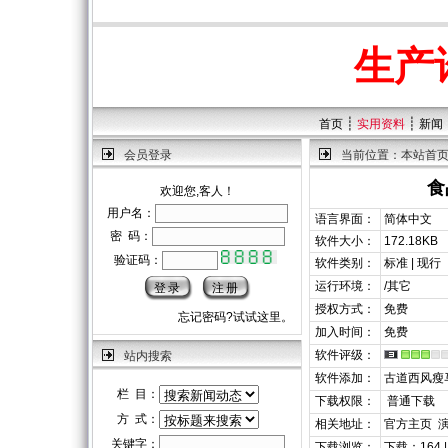
生产
┊
┊
首页
实用资料
新闻
会员登录
当前位置：
本站首
食
欢迎您,客人！
用户名：
语言界面：
简体中文
密 码：
软件大小：
172.18KB
验证码：
软件类别：
标准 | 现行
运行环境：
/其它
授权方式：
免费
忘记密码?试试这里。
加入时间：
免费
软件评级：
站内搜索
软件添加：
古道西风瘦
栏 目：
下载权限：
普通下载
方 式：
相关地址：
官方主页
关键字：
下载浏览：
下载：164 |