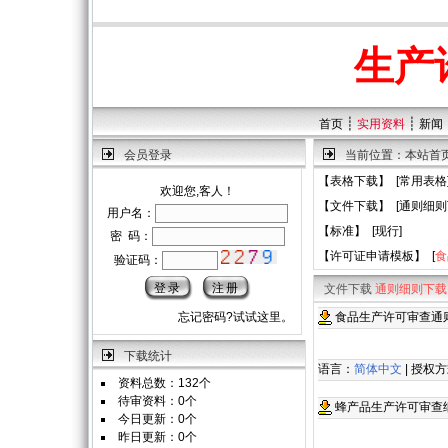
生产
┊
┊
首页
实用资料
新闻
会员登录
当前位置：
本站首
【
表格下载
】 [
常用表格
欢迎您,客人！
【
文件下载
】 [
通则细则
用户名：
【
标准
】 [
现行
]
密 码：
【
许可证申请模板
】 [
食
验证码：
文件下载
通则细则下载
忘记密码?试试这里。
食品生产许可审查通则
下载统计
语言：
简体中文
| 授权
资料总数：132个
待审资料：0个
蜂产品生产许可审查
今日更新：0个
昨日更新：0个