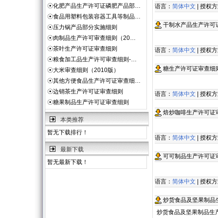
☉
化肥产品生产许可证磷肥产品部…
语言：
简体中文
| 授权
☉
食品用塑料包装容器工具等制品…
干制水产品生产许可
☉
压力锅产品部分实施细则
☉
肉制品生产许可审查细则（20…
☉
茶叶生产许可证审查细则
语言：
简体中文
| 授权
☉
粮食加工品生产许可审查细则-…
糖生产许可证审查细
☉
大米审查细则（2010版）
☉
其他方便食品生产许可证审查细…
☉
边销茶生产许可证审查细则
语言：
简体中文
| 授权
☉
糖果制品生产许可证审查细则
焙炒咖啡生产许可证
本类推荐
暂无下载排行！
语言：
简体中文
| 授权
最新下载
可可制品生产许可证
暂无最新下载！
语言：
简体中文
| 授权
炒货食品及坚果制品
炒货食品及坚果制品生