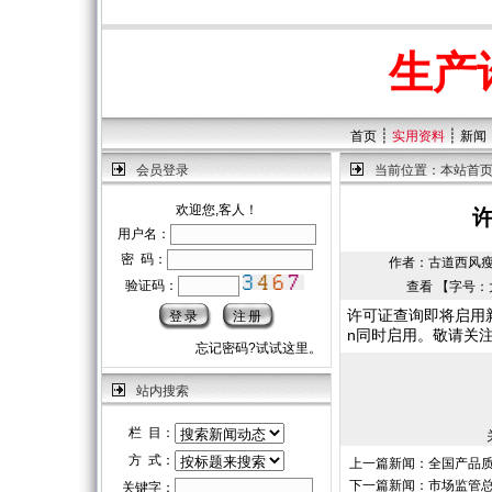
生产
┊
┊
首页
实用资料
新闻
会员登录
当前位置：
本站首
欢迎您,客人！
许
用户名：
密 码：
作者：古道西风瘦马 |
验证码：
查看 【字号：
许可证查询即将启用
n同时启用。敬请关
忘记密码?试试这里。
站内搜索
栏 目：
方 式：
上一篇新闻：
全国产品
下一篇新闻：
市场监管总
关键字：