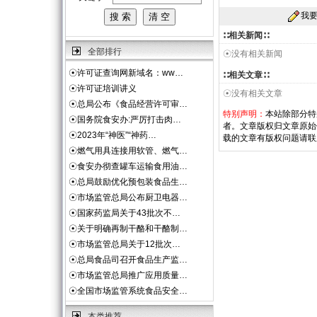
我
∷相关新闻∷
全部排行
☉没有相关新闻
☉
许可证查询网新域名：ww…
∷相关文章∷
☉
许可证培训讲义
☉没有相关文章
☉
总局公布《食品经营许可审…
特别声明：
本站除部分特
☉
国务院食安办:严厉打击肉…
者。文章版权归文章原始
☉
2023年“神医”“神药…
载的文章有版权问题请联
☉
燃气用具连接用软管、燃气…
☉
食安办彻查罐车运输食用油…
☉
总局鼓励优化预包装食品生…
☉
市场监管总局公布厨卫电器…
☉
国家药监局关于43批次不…
☉
关于明确再制干酪和干酪制…
☉
市场监管总局关于12批次…
☉
总局食品司召开食品生产监…
☉
市场监管总局推广应用质量…
☉
全国市场监管系统食品安全…
本类推荐