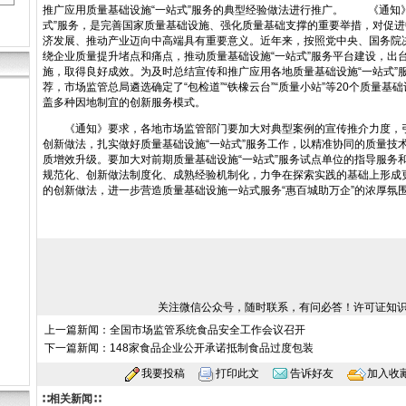
推广应用质量基础设施“一站式”服务的典型经验做法进行推广。 《通知
式”服务，是完善国家质量基础设施、强化质量基础支撑的重要举措，对促
济发展、推动产业迈向中高端具有重要意义。近年来，按照党中央、国务院
绕企业质量提升堵点和痛点，推动质量基础设施“一站式”服务平台建设，出
施，取得良好成效。为及时总结宣传和推广应用各地质量基础设施“一站式”
荐，市场监管总局遴选确定了“包检道”“铁橡云台”“质量小站”等20个质量基
盖多种因地制宜的创新服务模式。
《通知》要求，各地市场监管部门要加大对典型案例的宣传推介力度，
创新做法，扎实做好质量基础设施“一站式”服务工作，以精准协同的质量技
质增效升级。要加大对前期质量基础设施“一站式”服务试点单位的指导服务
规范化、创新做法制度化、成熟经验机制化，力争在探索实践的基础上形成
的创新做法，进一步营造质量基础设施一站式服务“惠百城助万企”的浓厚氛
关注微信公众号，随时联系，有问必答！许可证知
上一篇新闻：
全国市场监管系统食品安全工作会议召开
下一篇新闻：
148家食品企业公开承诺抵制食品过度包装
我要投稿
打印此文
告诉好友
加入收
∷相关新闻∷