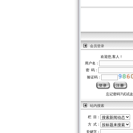
会员登录
欢迎您,客人！
用户名：
密 码：
验证码：
忘记密码?试试
站内搜索
栏 目：
方 式：
关键字：