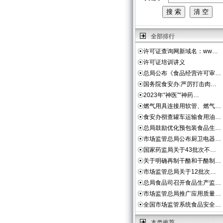
全部排行
☉
许可证查询网新域名：ww…
☉
许可证培训讲义
☉
总局公布《食品经营许可审…
☉
国务院食安办:严厉打击肉…
☉
2023年“神医”“神药…
☉
燃气用具连接用软管、燃气…
☉
食安办彻查罐车运输食用油…
☉
总局鼓励优化预包装食品生…
☉
市场监管总局公布厨卫电器…
☉
国家药监局关于43批次不…
☉
关于明确再制干酪和干酪制…
☉
市场监管总局关于12批次…
☉
总局食品司召开食品生产监…
☉
市场监管总局推广应用质量…
☉
全国市场监管系统食品安全…
本类推荐