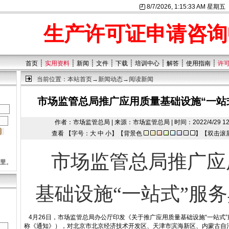
8/7/2026, 1:15:33 AM 星期五
生产许可证申请咨询
┊
┊
┊
┊
┊
┊
┊
┊
首页
实用资料
新闻
文件
下载
培训中心
解答
使用指南
许
当前位置：
本站首页
→
新闻动态
→阅读新闻
市场监管总局推广应用质量基础设施“一站
作者：市场监管总局 | 来源：市场监管总局 | 时间：2022/4/29 12:47
查看 【字号：
大
中
小
】【背景色
】【双击滚
市场监管总局推广
这里。
基础设施“一站式”服
4月26日，市场监管总局办公厅印发《关于推广应用质量基础设施“一站式
称《通知》），对北京市北京经济技术开发区、天津市滨海新区、内蒙古自