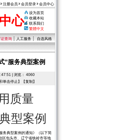
注册会员
会员登录
会员中心
设为首页
中心
收藏本站
联系我们
繁體中文
┊
┊
可证查询
人工服务
自选风格
式”服务典型案例
:51 | 浏览： 4060
屏/单击停止】【
复制
】
应用质量
务典型案例
”服务典型案例的通知》（以下简
治区包头市、辽宁省铁岭市等地