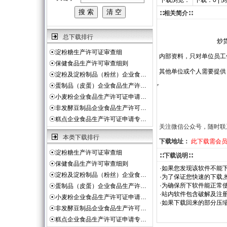
下载浏览：
下载：0 | 
∷相关简介∷
总下载排行
炒
☉
淀粉糖生产许可证审查细
内部资料，只对单位员工
☉
保健食品生产许可审查细则
其他单位或个人需要提供
☉
淀粉及淀粉制品（粉丝）企业食…
☉
蛋制品（皮蛋）企业食品生产许…
☉
小麦粉企业食品生产许可证申请…
☉
非发酵豆制品企业食品生产许可…
☉
糕点企业食品生产许可证申请专…
关注微信公众号，随时联
本类下载排行
下载地址：
此下载需会
☉
淀粉糖生产许可证审查细
∷下载说明∷
☉
保健食品生产许可审查细则
·如果您发现该软件不能下
☉
淀粉及淀粉制品（粉丝）企业食…
·为了保证您快速的下载,
·为确保所下软件能正常使
☉
蛋制品（皮蛋）企业食品生产许…
·站内软件包含破解及注
☉
小麦粉企业食品生产许可证申请…
·如果下载回来的部分压
☉
非发酵豆制品企业食品生产许可…
☉
糕点企业食品生产许可证申请专…