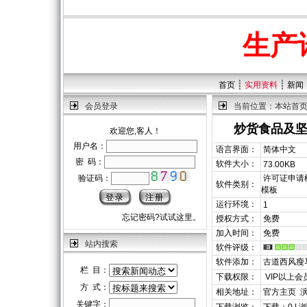
生产
┊
┊
首页
实用资料
新闻
会员登录
当前位置：
本站首
炒货食品及
欢迎您,客人！
用户名：
语言界面：
简体中文
密 码：
软件大小：
73.00KB
验证码：
许可证申请模
软件类别：
模板
运行环境：
1
忘记密码?试试这里。
授权方式：
免费
加入时间：
免费
站内搜索
软件评级：
软件添加：
古道西风瘦
栏 目：
下载权限：
VIP以上会
方 式：
相关地址：
官方主页
关键字：