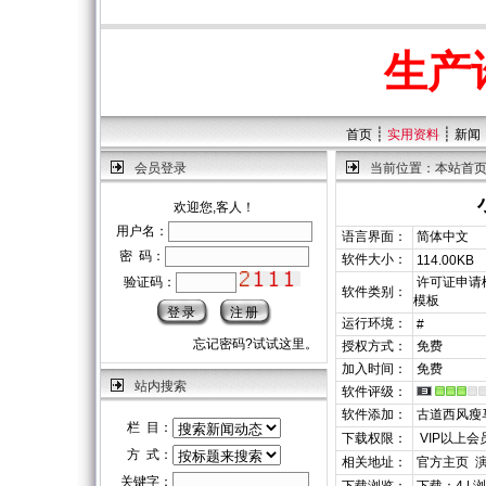
生产
┊
┊
首页
实用资料
新闻
会员登录
当前位置：
本站首
欢迎您,客人！
用户名：
语言界面：
简体中文
密 码：
软件大小：
114.00KB
验证码：
许可证申请模
软件类别：
模板
运行环境：
#
忘记密码?试试这里。
授权方式：
免费
加入时间：
免费
站内搜索
软件评级：
软件添加：
古道西风瘦
栏 目：
下载权限：
VIP以上会
方 式：
相关地址：
官方主页
关键字：