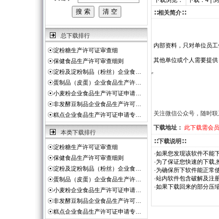
下载浏览：
下载：4 | 
∷相关简介∷
总下载排行
内部资料，只对单位员工
☉
淀粉糖生产许可证审查细
其他单位或个人需要提供
☉
保健食品生产许可审查细则
☉
淀粉及淀粉制品（粉丝）企业食…
☉
蛋制品（皮蛋）企业食品生产许…
☉
小麦粉企业食品生产许可证申请…
☉
非发酵豆制品企业食品生产许可…
关注微信公众号，随时联
☉
糕点企业食品生产许可证申请专…
下载地址：
此下载需会
本类下载排行
∷下载说明∷
☉
淀粉糖生产许可证审查细
·如果您发现该软件不能下
☉
保健食品生产许可审查细则
·为了保证您快速的下载,
☉
淀粉及淀粉制品（粉丝）企业食…
·为确保所下软件能正常使
·站内软件包含破解及注
☉
蛋制品（皮蛋）企业食品生产许…
·如果下载回来的部分压
☉
小麦粉企业食品生产许可证申请…
☉
非发酵豆制品企业食品生产许可…
☉
糕点企业食品生产许可证申请专…