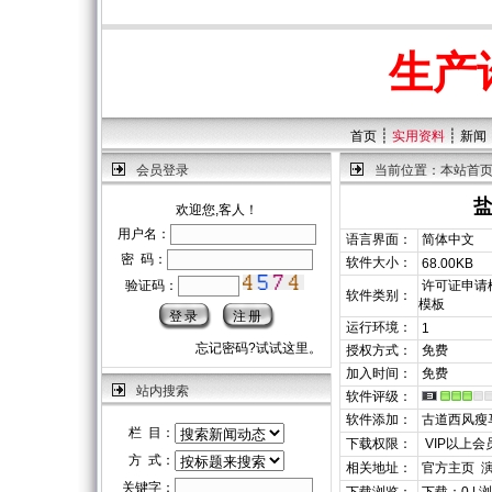
生产
┊
┊
首页
实用资料
新闻
会员登录
当前位置：
本站首
欢迎您,客人！
用户名：
语言界面：
简体中文
密 码：
软件大小：
68.00KB
验证码：
许可证申请模
软件类别：
模板
运行环境：
1
忘记密码?试试这里。
授权方式：
免费
加入时间：
免费
站内搜索
软件评级：
软件添加：
古道西风瘦
栏 目：
下载权限：
VIP以上会
方 式：
相关地址：
官方主页
关键字：