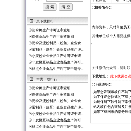
下载浏览：
下载：0 | 
∷相关简介∷
总下载排行
内部资料，只对单位员工
☉
淀粉糖生产许可证审查细
其他单位或个人需要提供
☉
保健食品生产许可审查细则
☉
淀粉及淀粉制品（粉丝）企业食…
☉
蛋制品（皮蛋）企业食品生产许…
☉
小麦粉企业食品生产许可证申请…
☉
非发酵豆制品企业食品生产许可…
关注微信公众号，随时联
☉
糕点企业食品生产许可证申请专…
下载地址：
此下载需会
本类下载排行
∷下载说明∷
☉
淀粉糖生产许可证审查细
·如果您发现该软件不能下
☉
保健食品生产许可审查细则
·为了保证您快速的下载,
☉
淀粉及淀粉制品（粉丝）企业食…
·为确保所下软件能正常使
·站内软件包含破解及注
☉
蛋制品（皮蛋）企业食品生产许…
·如果下载回来的部分压
☉
小麦粉企业食品生产许可证申请…
☉
非发酵豆制品企业食品生产许可…
☉
糕点企业食品生产许可证申请专…