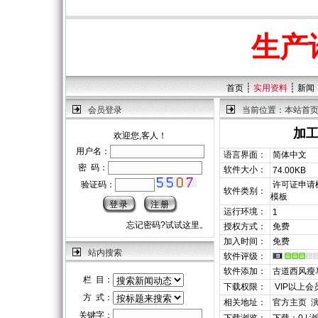
生产
┊
┊
首页
实用资料
新闻
会员登录
当前位置：
本站首
加
欢迎您,客人！
用户名：
语言界面：
简体中文
密 码：
软件大小：
74.00KB
验证码：
许可证申请模
软件类别：
模板
运行环境：
1
忘记密码?试试这里。
授权方式：
免费
加入时间：
免费
站内搜索
软件评级：
软件添加：
古道西风瘦
栏 目：
下载权限：
VIP以上会
方 式：
相关地址：
官方主页
关键字：