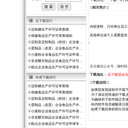
下载浏览：
下载：0 | 
∷相关简介∷
总下载排行
内部资料，只对单位员工
☉
淀粉糖生产许可证审查细
其他单位或个人需要提供
☉
保健食品生产许可审查细则
☉
淀粉及淀粉制品（粉丝）企业食…
☉
蛋制品（皮蛋）企业食品生产许…
☉
小麦粉企业食品生产许可证申请…
☉
非发酵豆制品企业食品生产许可…
关注微信公众号，随时联
☉
糕点企业食品生产许可证申请专…
下载地址：
此下载需会
本类下载排行
∷下载说明∷
☉
淀粉糖生产许可证审查细
·如果您发现该软件不能下
☉
保健食品生产许可审查细则
·为了保证您快速的下载,
☉
淀粉及淀粉制品（粉丝）企业食…
·为确保所下软件能正常使
·站内软件包含破解及注
☉
蛋制品（皮蛋）企业食品生产许…
·如果下载回来的部分压
☉
小麦粉企业食品生产许可证申请…
☉
非发酵豆制品企业食品生产许可…
☉
糕点企业食品生产许可证申请专…